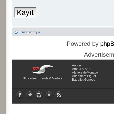
Kayıt
Forum ana sayfa
Powered by
php
Advertise
Ancon
Arnold & Son
Ateliers deMonaco
Audemars Piguet
TSF Partner Brands & Medias
Badollet Geneve