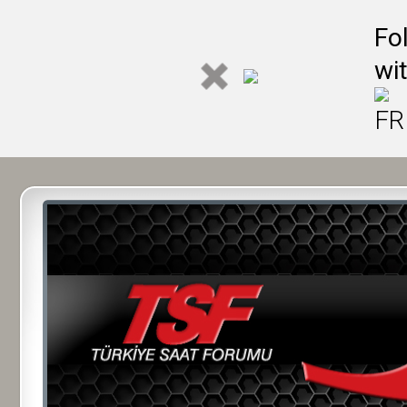
Fo
wi
FR