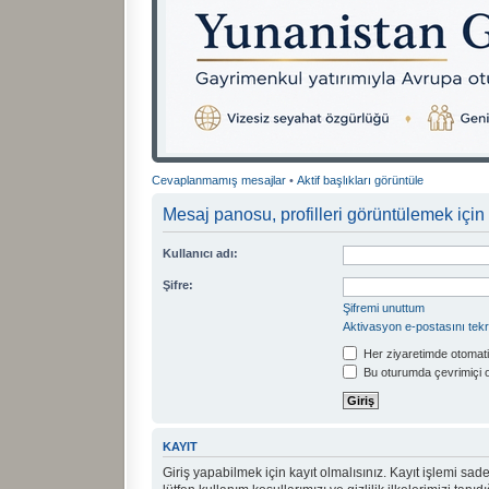
Cevaplanmamış mesajlar
•
Aktif başlıkları görüntüle
Mesaj panosu, profilleri görüntülemek için 
Kullanıcı adı:
Şifre:
Şifremi unuttum
Aktivasyon e-postasını tek
Her ziyaretimde otomati
Bu oturumda çevrimiçi 
KAYIT
Giriş yapabilmek için kayıt olmalısınız. Kayıt işlemi sadec