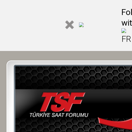
Fo
wi
FR