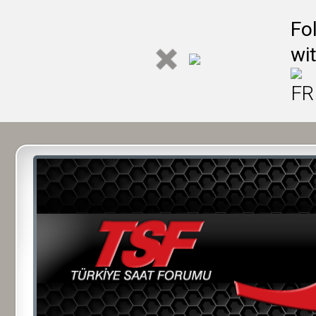
Fo
wi
FR