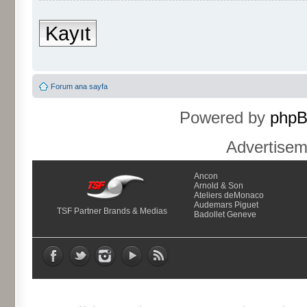
Kayıt
Forum ana sayfa
Powered by
php
Advertise
Ancon
Arnold & Son
Ateliers deMonaco
Audemars Piguet
TSF Partner Brands & Medias
Badollet Geneve