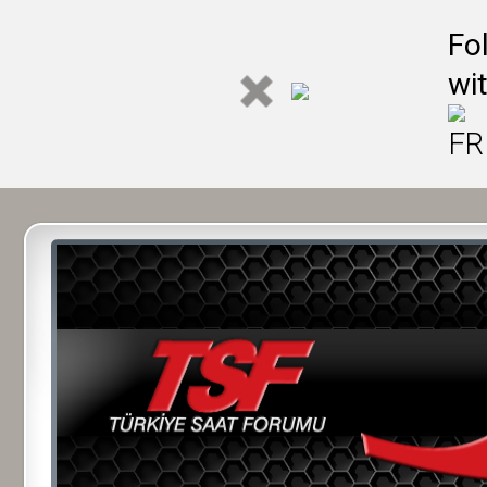
Fo
wi
FR