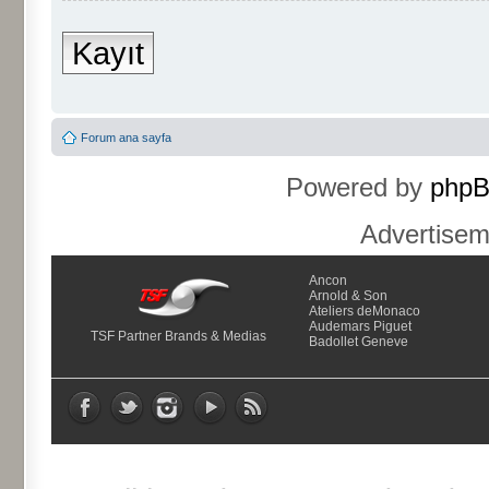
Kayıt
Forum ana sayfa
Powered by
php
Advertise
Ancon
Arnold & Son
Ateliers deMonaco
Audemars Piguet
TSF Partner Brands & Medias
Badollet Geneve