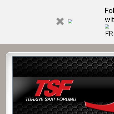
Fo
wi
FR