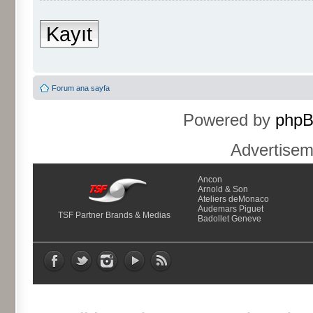
Kayıt
Forum ana sayfa
Powered by
php
Advertise
Ancon
Arnold & Son
Ateliers deMonaco
Audemars Piguet
TSF Partner Brands & Medias
Badollet Geneve