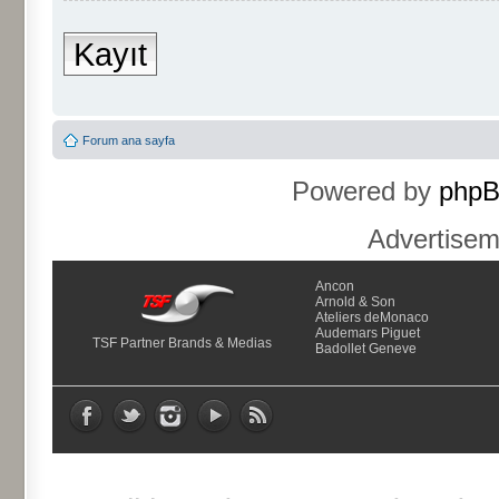
Kayıt
Forum ana sayfa
Powered by
php
Advertise
Ancon
Arnold & Son
Ateliers deMonaco
Audemars Piguet
TSF Partner Brands & Medias
Badollet Geneve