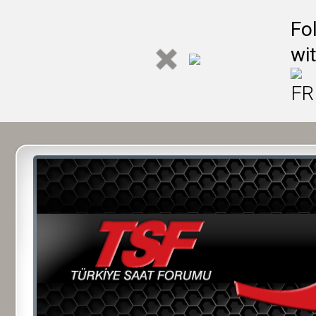
Fo
wi
FR